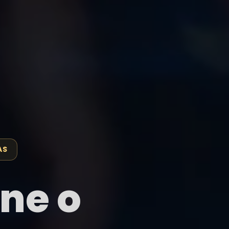
AS
ne o