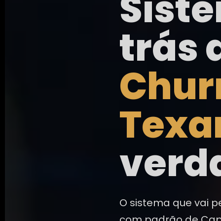
Sist
trás 
Chur
Texa
verd
O sistema que vai p
com padrão de Capi