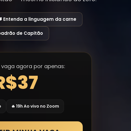
🥩 Entenda a linguagem da carne
padrão de Capitão
 vaga agora por apenas:
R$37
o
🔥 19h Ao vivo no Zoom