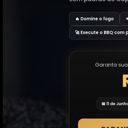
🔥 Domine o fogo
🚀 Execute o BBQ com 
Garanta sua
📅 11 de Junh