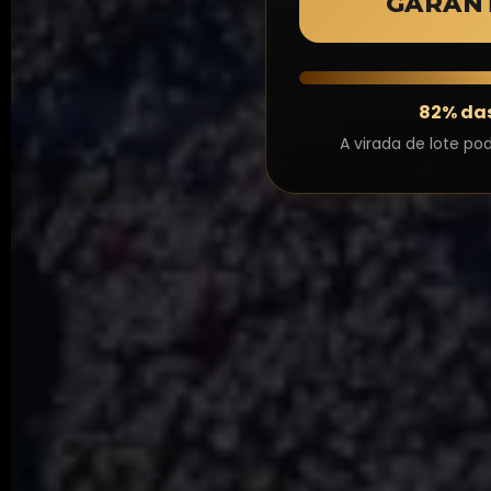
GARANT
82% da
A virada de lote p