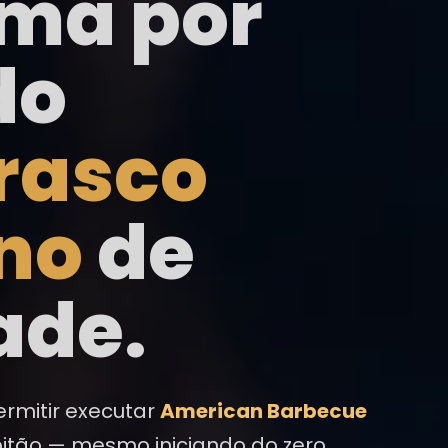
ema por
do
rasco
no
de
ade.
ermitir executar
American Barbecue
tão — mesmo iniciando do zero.