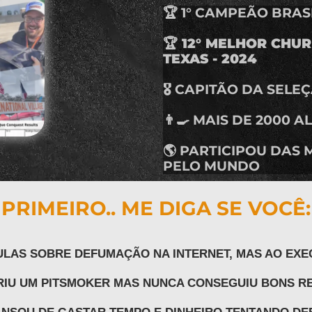
🏆 1° CAMPEÃO BRA
🏆 12° MELHOR CH
TEXAS - 2024
🎖 CAPITÃO DA SEL
👨‍🍳 MAIS DE 2000
🌎 PARTICIPOU DAS
PELO MUNDO
PRIMEIRO.. ME DIGA SE VOCÊ:
AULAS SOBRE DEFUMAÇÃO NA INTERNET, MAS AO EX
RIU UM PITSMOKER MAS NUNCA CONSEGUIU BONS R
NSOU DE GASTAR TEMPO E DINHEIRO TENTANDO D