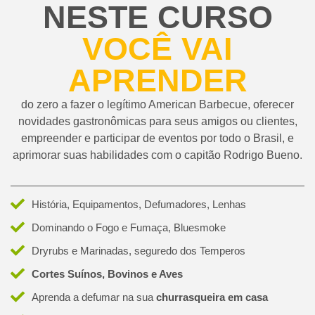
NESTE CURSO
VOCÊ VAI
APRENDER
do zero a fazer o legítimo American Barbecue, oferecer
novidades gastronômicas para seus amigos ou clientes,
empreender e participar de eventos por todo o Brasil, e
aprimorar suas habilidades com o capitão Rodrigo Bueno.
MORTADELA DEFUMADA
COSTELINHA DE PORCO
PERNIL DE CORDEIRO
LINGUIÇA DEFUMADA
CARRÉ DE CORDEIRO
COSTELA DEFUMADA
SALMÃO DEFUMADO
FRANGO BBQBUENO
SUGAR BACON
HAMBÚRGUER
PULLED PORK
PORK BELLY
MAMINHA
BRISKET
CUPIM
História, Equipamentos, Defumadores, Lenhas
Dominando o Fogo e Fumaça, Bluesmoke
Dryrubs e Marinadas, seguredo dos Temperos
Cortes Suínos, Bovinos e Aves
Aprenda a defumar na sua
churrasqueira em casa