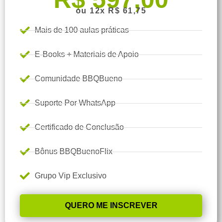
ou 12x R$ 61,75
Mais de 100 aulas práticas
E-Books + Materiais de Apoio
Comunidade BBQBueno
Suporte Por WhatsApp
Certificado de Conclusão
Bônus BBQBuenoFlix
Grupo Vip Exclusivo
QUERO ME INSCREVER