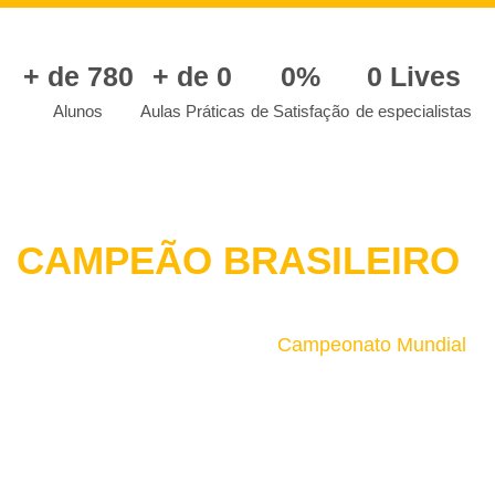
+ de 
780
+ de 
0
0
%
0
 Lives
Alunos
Aulas Práticas
de Satisfação
de especialistas
CONHEÇA O RODRIGO BUENO
CAMPEÃO BRASILEIRO
DE AMERICAN BBQ E
12º Melhor Churrasqueiro no
Campeonato Mundial
de Churrasco no Texas - 2024
Com mais de uma década de experiência em eventos e competições
nacionais e internacionais, estou aqui para guiar você a se tornar um
mestre do churrasco de defumação. Mais de 3000 pitmasters já
transformaram suas paixões em arte culinária através deste curso.