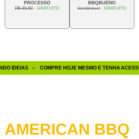
PROCESSO
BBQBUENO
R$ 49,90
- GRATUITO
Inestimável
- GRATUITO
O IDEIAS – COMPRE HOJE MESMO E TENHA ACESSO AO
PROMOÇÃO LANÇAMENTO VERSÃO 2.0
CURSO
AMERICAN BBQ