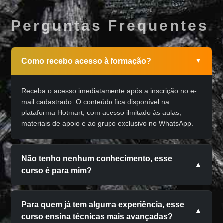
Perguntas Frequentes
Como recebo acesso à formação?
▲
Receba o acesso imediatamente após a inscrição no e-
mail cadastrado. O conteúdo fica disponível na
plataforma Hotmart, com acesso ilmitado às aulas,
materiais de apoio e ao grupo exclusivo no WhatsApp.
Não tenho nenhum conhecimento, esse
▲
curso é para mim?
Sim, na formação você vai aprender desde acender o
fogo até a finalização das receitas, tudo de maneira
Para quem já tem alguma experiência, esse
▲
simples para obter resultados consistentes.
curso ensina técnicas mais avançadas?