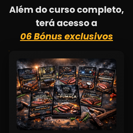
Pernil de Cordeiro
Além do curso completo,
Brisket
terá acesso a
Cupim
06 Bónus exclusivos
Linguiça Defumada
PorkBelly Burnet Ends
Sugar Bacon