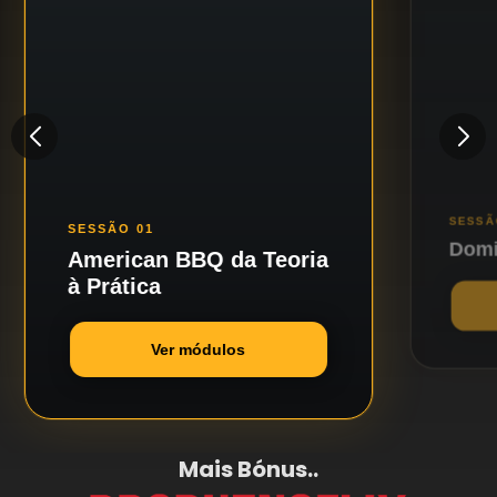
SESSÃ
SESSÃO 01
Domi
American BBQ da Teoria
à Prática
Stall 
Coláge
Introdução
Ver módulos
Por qu
História do American BBQ
Quando
Equipamentos
Mais Bónus..
As 05 
Defumadores
Dryrub